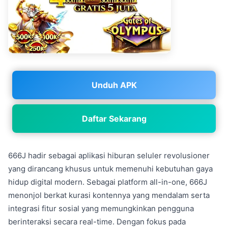
Unduh APK
Daftar Sekarang
666J hadir sebagai aplikasi hiburan seluler revolusioner
yang dirancang khusus untuk memenuhi kebutuhan gaya
hidup digital modern. Sebagai platform all-in-one, 666J
menonjol berkat kurasi kontennya yang mendalam serta
integrasi fitur sosial yang memungkinkan pengguna
berinteraksi secara real-time. Dengan fokus pada