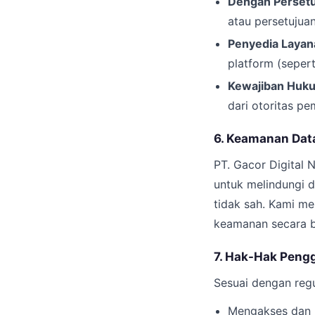
Dengan Persetu
atau persetujuan
Penyedia Layan
platform (seper
Kewajiban Huk
dari otoritas pe
6. Keamanan Dat
PT. Gacor Digital 
untuk melindungi 
tidak sah. Kami m
keamanan secara b
7. Hak-Hak Peng
Sesuai dengan regu
Mengakses dan m