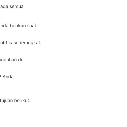
pada semua
nda berikan saat
ntifikasi perangkat
gunduhan di
P Anda.
ujuan berikut: