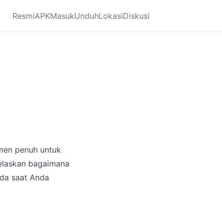
Resmi
APK
Masuk
Unduh
Lokasi
Diskusi
tmen penuh untuk
jelaskan bagaimana
da saat Anda