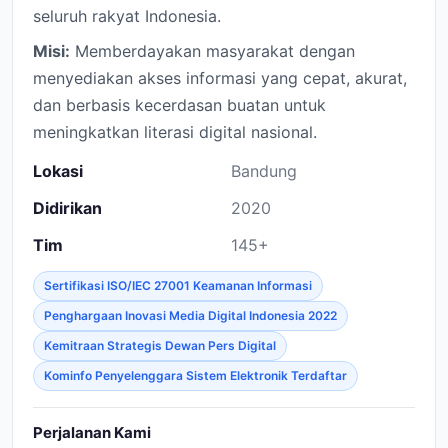
seluruh rakyat Indonesia.
Misi:
Memberdayakan masyarakat dengan
menyediakan akses informasi yang cepat, akurat,
dan berbasis kecerdasan buatan untuk
meningkatkan literasi digital nasional.
Lokasi
Bandung
Didirikan
2020
Tim
145+
Sertifikasi ISO/IEC 27001 Keamanan Informasi
Penghargaan Inovasi Media Digital Indonesia 2022
Kemitraan Strategis Dewan Pers Digital
Kominfo Penyelenggara Sistem Elektronik Terdaftar
Perjalanan Kami