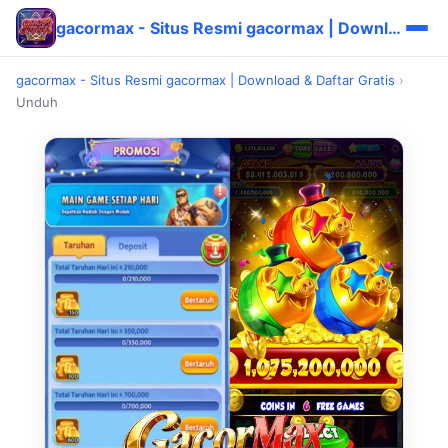
gacormax - Situs Resmi gacormax | Download & Daftar Gratis
gacormax - Situs Resmi gacormax | Download & Daftar Gratis
›
Unduh