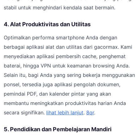
stabil untuk menghindari kendala saat bermain.
4. Alat Produktivitas dan Utilitas
Optimalkan performa smartphone Anda dengan
berbagai aplikasi alat dan utilitas dari gacormax. Kami
menyediakan aplikasi pembersih cache, penghemat
baterai, hingga VPN untuk keamanan browsing Anda.
Selain itu, bagi Anda yang sering bekerja menggunakan
ponsel, tersedia juga aplikasi pengolah dokumen,
pemindai PDF, dan kalender pintar yang akan
membantu meningkatkan produktivitas harian Anda
secara signifikan.
lihat lebih lanjut
.
8qr
.
5. Pendidikan dan Pembelajaran Mandiri