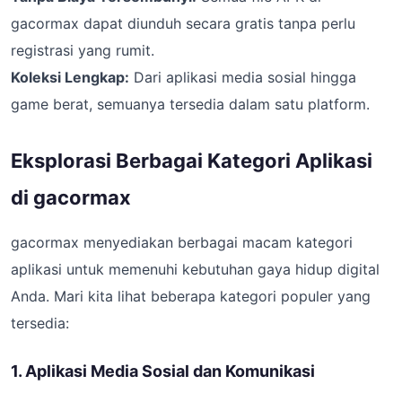
gacormax dapat diunduh secara gratis tanpa perlu
registrasi yang rumit.
Koleksi Lengkap:
Dari aplikasi media sosial hingga
game berat, semuanya tersedia dalam satu platform.
Eksplorasi Berbagai Kategori Aplikasi
di gacormax
gacormax menyediakan berbagai macam kategori
aplikasi untuk memenuhi kebutuhan gaya hidup digital
Anda. Mari kita lihat beberapa kategori populer yang
tersedia:
1. Aplikasi Media Sosial dan Komunikasi