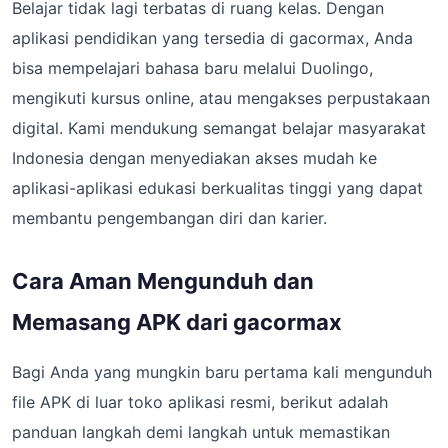
Belajar tidak lagi terbatas di ruang kelas. Dengan
aplikasi pendidikan yang tersedia di gacormax, Anda
bisa mempelajari bahasa baru melalui Duolingo,
mengikuti kursus online, atau mengakses perpustakaan
digital. Kami mendukung semangat belajar masyarakat
Indonesia dengan menyediakan akses mudah ke
aplikasi-aplikasi edukasi berkualitas tinggi yang dapat
membantu pengembangan diri dan karier.
Cara Aman Mengunduh dan
Memasang APK dari gacormax
Bagi Anda yang mungkin baru pertama kali mengunduh
file APK di luar toko aplikasi resmi, berikut adalah
panduan langkah demi langkah untuk memastikan