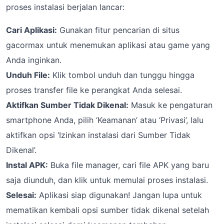
proses instalasi berjalan lancar:
Cari Aplikasi:
Gunakan fitur pencarian di situs
gacormax untuk menemukan aplikasi atau game yang
Anda inginkan.
Unduh File:
Klik tombol unduh dan tunggu hingga
proses transfer file ke perangkat Anda selesai.
Aktifkan Sumber Tidak Dikenal:
Masuk ke pengaturan
smartphone Anda, pilih ‘Keamanan’ atau ‘Privasi’, lalu
aktifkan opsi ‘Izinkan instalasi dari Sumber Tidak
Dikenal’.
Instal APK:
Buka file manager, cari file APK yang baru
saja diunduh, dan klik untuk memulai proses instalasi.
Selesai:
Aplikasi siap digunakan! Jangan lupa untuk
mematikan kembali opsi sumber tidak dikenal setelah