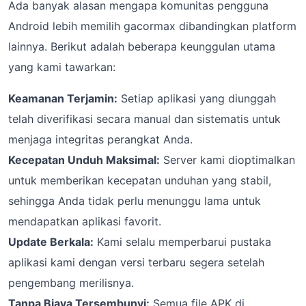
Ada banyak alasan mengapa komunitas pengguna
Android lebih memilih gacormax dibandingkan platform
lainnya. Berikut adalah beberapa keunggulan utama
yang kami tawarkan:
Keamanan Terjamin:
Setiap aplikasi yang diunggah
telah diverifikasi secara manual dan sistematis untuk
menjaga integritas perangkat Anda.
Kecepatan Unduh Maksimal:
Server kami dioptimalkan
untuk memberikan kecepatan unduhan yang stabil,
sehingga Anda tidak perlu menunggu lama untuk
mendapatkan aplikasi favorit.
Update Berkala:
Kami selalu memperbarui pustaka
aplikasi kami dengan versi terbaru segera setelah
pengembang merilisnya.
Tanpa Biaya Tersembunyi:
Semua file APK di